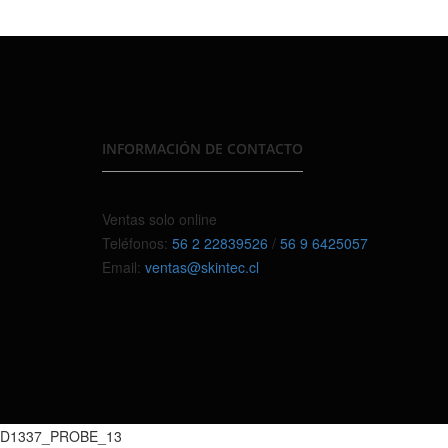
INFORMACIÓN DE CONTACTO
Ventas solo online
Teléfonos:
56 2 22839526
/
56 9 6425057
Email:
ventas@skintec.cl