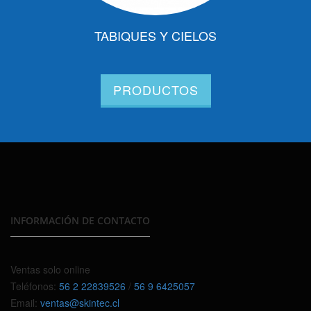
TABIQUES Y CIELOS
PRODUCTOS
INFORMACIÓN DE CONTACTO
Ventas solo online
Teléfonos:
56 2 22839526
/
56 9 6425057
Email:
ventas@skintec.cl